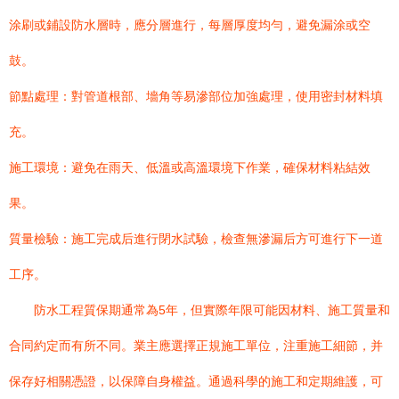
涂刷或鋪設防水層時，應分層進行，每層厚度均勻，避免漏涂或空
鼓。
節點處理：對管道根部、墻角等易滲部位加強處理，使用密封材料填
充。
施工環境：避免在雨天、低溫或高溫環境下作業，確保材料粘結效
果。
質量檢驗：施工完成后進行閉水試驗，檢查無滲漏后方可進行下一道
工序。
防水工程質保期通常為5年，但實際年限可能因材料、施工質量和
合同約定而有所不同。業主應選擇正規施工單位，注重施工細節，并
保存好相關憑證，以保障自身權益。通過科學的施工和定期維護，可